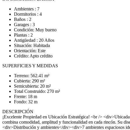
Ambientes : 7
Dormitorios : 4
Baños : 2
Garages : 3
Condición: Muy bueno
Plantas : 2
Antigüedad : 20 Años
Situación: Habitada
Orientación: Este
Crédito: Apto crédito
SUPERFICIES Y MEDIDAS
Terreno: 562.41 m²
Cubierta: 290 m²
Semicubierta: 20 m²
Total Construido: 270 m²
Frente: 18 m
Fondo: 32 m
DESCRIPCIÓN
¡Excelente Propiedad en Ubicación Estratégica! <br /> <div>Ubicada s
combina comodidad, amplitud y funcionalidad en cada rincón. Su diseñ
<div>Distribución y ambientes</div><div>7 ambientes espaciosos idea