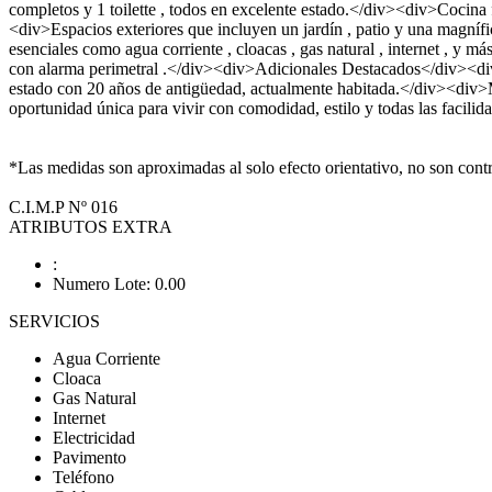
completos y 1 toilette , todos en excelente estado.</div><div>Cocina f
<div>Espacios exteriores que incluyen un jardín , patio y una magn
esenciales como agua corriente , cloacas , gas natural , internet , y
con alarma perimetral .</div><div>Adicionales Destacados</div><div
estado con 20 años de antigüedad, actualmente habitada.</div><div>
oportunidad única para vivir con comodidad, estilo y todas las facili
*Las medidas son aproximadas al solo efecto orientativo, no son contra
C.I.M.P Nº 016
ATRIBUTOS EXTRA
:
Numero Lote: 0.00
SERVICIOS
Agua Corriente
Cloaca
Gas Natural
Internet
Electricidad
Pavimento
Teléfono