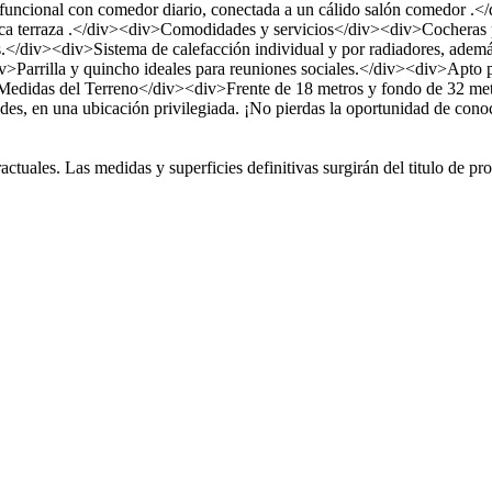
uncional con comedor diario, conectada a un cálido salón comedor .</div
ífica terraza .</div><div>Comodidades y servicios</div><div>Cocheras
 más.</div><div>Sistema de calefacción individual y por radiadores, ad
>Parrilla y quincho ideales para reuniones sociales.</div><div>Apto
Medidas del Terreno</div><div>Frente de 18 metros y fondo de 32 metr
dades, en una ubicación privilegiada. ¡No pierdas la oportunidad de cono
ctuales. Las medidas y superficies definitivas surgirán del titulo de pr