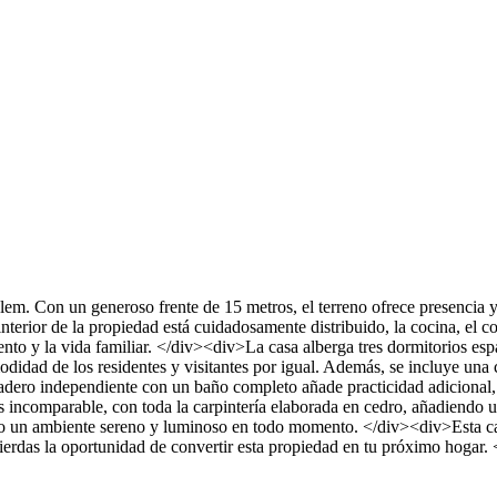
lem. Con un generoso frente de 15 metros, el terreno ofrece presencia
rior de la propiedad está cuidadosamente distribuido, la cocina, el c
ento y la vida familiar. </div><div>La casa alberga tres dormitorios e
dad de los residentes y visitantes por igual. Además, se incluye una c
lavadero independiente con un baño completo añade practicidad adiciona
es incomparable, con toda la carpintería elaborada en cedro, añadiendo 
eando un ambiente sereno y luminoso en todo momento. </div><div>Esta c
 pierdas la oportunidad de convertir esta propiedad en tu próximo hoga