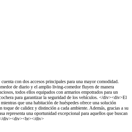
 y cuenta con dos accesos principales para una mayor comodidad.
omedor de diario y el amplio living-comedor fluyen de manera
spaciosos, todos ellos equipados con armarios empotrados para un
ochera para garantizar la seguridad de los vehículos. </div><div>El
l, mientras que una habitación de huéspedes ofrece una solución
un toque de calidez y distinción a cada ambiente. Además, gracias a su
asa representa una oportunidad excepcional para aquellos que buscan
r. </div><div><br></div>