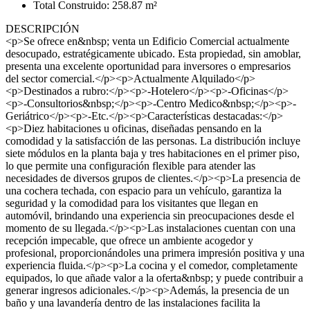
Total Construido: 258.87 m²
DESCRIPCIÓN
<p>Se ofrece en&nbsp; venta un Edificio Comercial actualmente
desocupado, estratégicamente ubicado. Esta propiedad, sin amoblar,
presenta una excelente oportunidad para inversores o empresarios
del sector comercial.</p><p>Actualmente Alquilado</p>
<p>Destinados a rubro:</p><p>-Hotelero</p><p>-Oficinas</p>
<p>-Consultorios&nbsp;</p><p>-Centro Medico&nbsp;</p><p>-
Geriátrico</p><p>-Etc.</p><p>Características destacadas:</p>
<p>Diez habitaciones u oficinas, diseñadas pensando en la
comodidad y la satisfacción de las personas. La distribución incluye
siete módulos en la planta baja y tres habitaciones en el primer piso,
lo que permite una configuración flexible para atender las
necesidades de diversos grupos de clientes.</p><p>La presencia de
una cochera techada, con espacio para un vehículo, garantiza la
seguridad y la comodidad para los visitantes que llegan en
automóvil, brindando una experiencia sin preocupaciones desde el
momento de su llegada.</p><p>Las instalaciones cuentan con una
recepción impecable, que ofrece un ambiente acogedor y
profesional, proporcionándoles una primera impresión positiva y una
experiencia fluida.</p><p>La cocina y el comedor, completamente
equipados, lo que añade valor a la oferta&nbsp; y puede contribuir a
generar ingresos adicionales.</p><p>Además, la presencia de un
baño y una lavandería dentro de las instalaciones facilita la