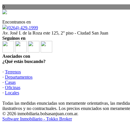
0
Encontranos en
(0264) 429-1999
Av. José I. de la Roza este 125, 2° piso - Ciudad San Juan
Seguinos en
Asociados con
¿Qué estás buscando?
·
Terrenos
·
Departamentos
·
Casas
·
Oficinas
·
Locales
Todas las medidas enunciadas son meramente orientativas, las medidas
ilustrativos y no contractuales. Los precios enunciados son meramente 
© 2026 inmobiliaria.bolsasanjuan.com.ar.
Software Inmobiliario - Tokko Broker